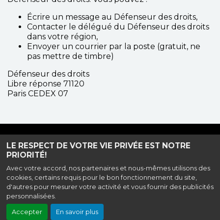
Écrire un message au Défenseur des droits,
Contacter le délégué du Défenseur des droits
dans votre région,
Envoyer un courrier par la poste (gratuit, ne
pas mettre de timbre)
Défenseur des droits
Libre réponse 71120
Paris CEDEX 07
Haut de page
LE RESPECT DE VOTRE VIE PRIVÉE EST NOTRE
PRIORITÉ!
Avec votre accord, nos partenaires et nous-mêmes utilisons des
cookies, certains requis pour le bon fonctionnement du site,
104 Avenue Jean Lolive, 93500 Pantin |
Mentions légales
|
Accessibilité
d'autres pour mesurer votre activité et vous fournir des publicités
|
Contact
| Tel : 01 83 74 58 70
personnalisées.
Politique de confidentialité
Accepter
En savoir plus
Création site internet www.erakys.com