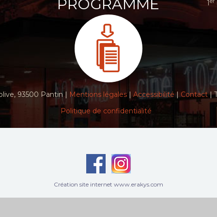
PROGRAMME
er
1
live, 93500 Pantin |
Mentions légales
|
Accessibilité
|
Contact
| 
Politique de confidentialité
Création site internet www.erakys.com