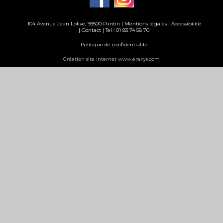
104 Avenue Jean Lolive, 93500 Pantin |
Mentions légales
|
Accessibilité
|
Contact
| Tel : 01 83 74 58 70
Politique de confidentialité
Création site internet www.erakys.com