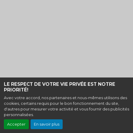
LE RESPECT DE VOTRE VIE PRIVÉE EST NOTRE
PRIORITÉ!
Avec votre accord, nos partenaires et nous-mêmes utilisons des
cookies, certains requis pour le bon fonctionnement du site,
d'autres pour mesurer votre activité et vous fournir des publicités
personnalisées.
Accepter
En savoir plus