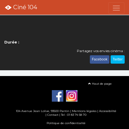
Ciné 104
Durée :
Partagez vos envies cinéma :
Facebook
Twitter
Haut de page
104 Avenue Jean Lolive, 93500 Pantin |
Mentions légales
|
Accessibilité
|
Contact
| Tel : 01 83 74 58 70
Politique de confidentialité