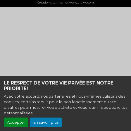
Création site internet www.erakys.com
LE RESPECT DE VOTRE VIE PRIVÉE EST NOTRE
PRIORITÉ!
Avec votre accord, nos partenaires et nous-mêmes utilisons des
cookies, certains requis pour le bon fonctionnement du site,
d'autres pour mesurer votre activité et vous fournir des publicités
personnalisées.
Accepter
En savoir plus