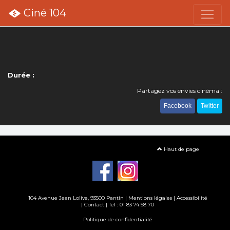
Ciné 104
Durée :
Partagez vos envies cinéma :
Facebook
Twitter
Haut de page
104 Avenue Jean Lolive, 93500 Pantin |
Mentions légales
|
Accessibilité
|
Contact
| Tel : 01 83 74 58 70
Politique de confidentialité