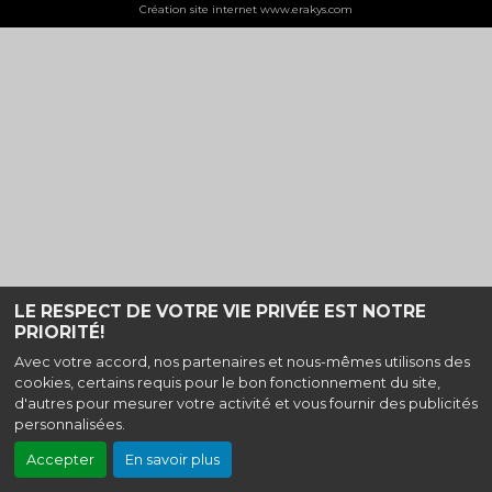
Création site internet www.erakys.com
LE RESPECT DE VOTRE VIE PRIVÉE EST NOTRE
PRIORITÉ!
Avec votre accord, nos partenaires et nous-mêmes utilisons des
cookies, certains requis pour le bon fonctionnement du site,
d'autres pour mesurer votre activité et vous fournir des publicités
personnalisées.
Accepter
En savoir plus