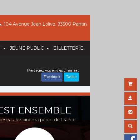
,
104 Avenue Jean Lolive, 93500 Pantin
S
JEUNE PUBLiC
BILLETTERIE
Partagez vos envies cinéma :
Facebook
Twitter
EST ENSEMBLE
réseau de cinéma public de France