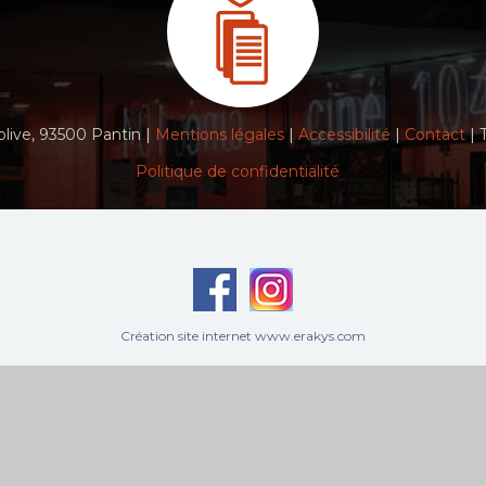
live, 93500 Pantin |
Mentions légales
|
Accessibilité
|
Contact
| 
Politique de confidentialité
Création site internet www.erakys.com