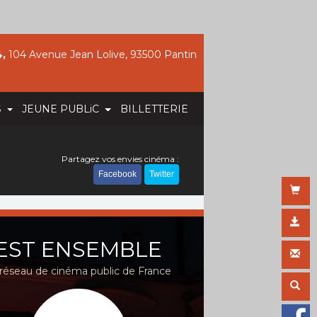
,
104 Avenue Jean Lolive, 93500 Pantin
S
JEUNE PUBLiC
BILLETTERIE
Partagez vos envies cinéma :
Facebook
Twitter
EST ENSEMBLE
réseau de cinéma public de France