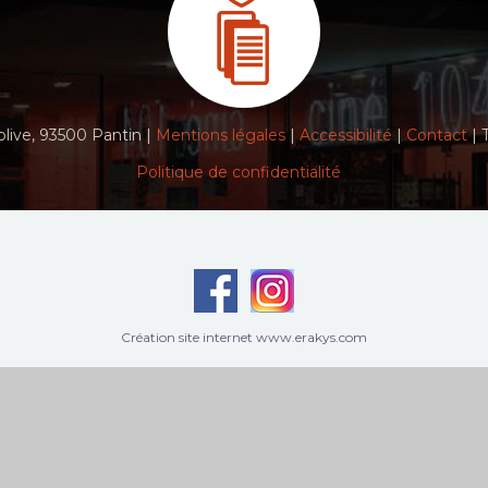
live, 93500 Pantin |
Mentions légales
|
Accessibilité
|
Contact
| 
Politique de confidentialité
Création site internet www.erakys.com