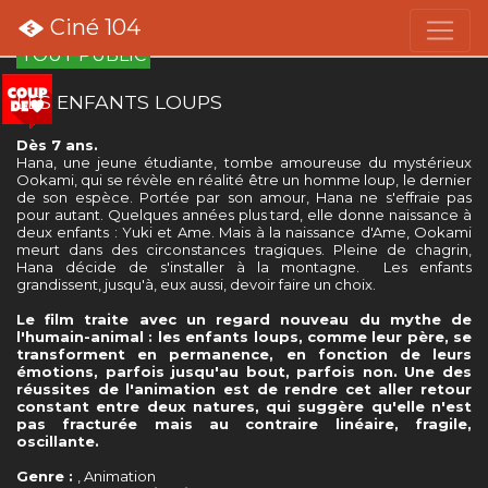
Ciné 104
TOUT PUBLIC
LES ENFANTS LOUPS
Dès 7 ans.
Hana, une jeune étudiante, tombe amoureuse du mystérieux
Ookami, qui se révèle en réalité être un homme loup, le dernier
de son espèce. Portée par son amour, Hana ne s'effraie pas
pour autant. Quelques années plus tard, elle donne naissance à
deux enfants : Yuki et Ame. Mais à la naissance d'Ame, Ookami
meurt dans des circonstances tragiques. Pleine de chagrin,
Hana décide de s'installer à la montagne. Les enfants
grandissent, jusqu'à, eux aussi, devoir faire un choix.
Le film traite avec un regard nouveau du mythe de
l'humain-animal : les enfants loups, comme leur père, se
transforment en permanence, en fonction de leurs
émotions, parfois jusqu'au bout, parfois non. Une des
réussites de l'animation est de rendre cet aller retour
constant entre deux natures, qui suggère qu'elle n'est
pas fracturée mais au contraire linéaire, fragile,
oscillante.
Genre :
, Animation