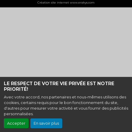
Création site internet www.erakys.com
LE RESPECT DE VOTRE VIE PRIVÉE EST NOTRE
PRIORITÉ!
Avec votre accord, nos partenaires et nous-mêmes utilisons des
cookies, certains requis pour le bon fonctionnement du site,
d'autres pour mesurer votre activité et vous fournir des publicités
personnalisées.
Accepter
En savoir plus