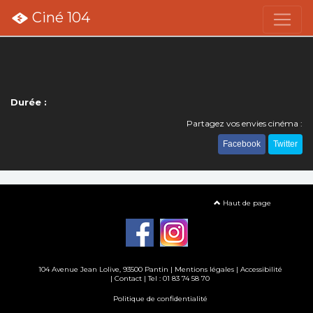
Ciné 104
Durée :
Partagez vos envies cinéma :
Facebook
Twitter
Haut de page
104 Avenue Jean Lolive, 93500 Pantin |
Mentions légales
|
Accessibilité
|
Contact
| Tel : 01 83 74 58 70
Politique de confidentialité