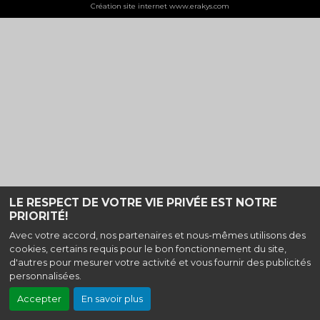
Création site internet www.erakys.com
LE RESPECT DE VOTRE VIE PRIVÉE EST NOTRE
PRIORITÉ!
Avec votre accord, nos partenaires et nous-mêmes utilisons des
cookies, certains requis pour le bon fonctionnement du site,
d'autres pour mesurer votre activité et vous fournir des publicités
personnalisées.
Accepter
En savoir plus