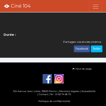
Ciné 104
Durée :
Partagez vos envies cinéma :
Facebook
Twitter
Haut de page
104 Avenue Jean Lolive, 93500 Pantin |
Mentions légales
|
Accessibilité
|
Contact
| Tel : 01 83 74 58 70
Politique de confidentialité