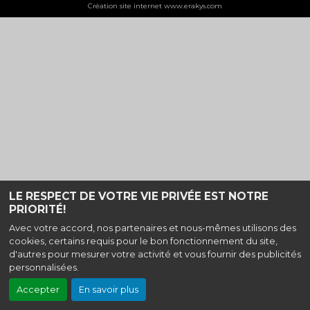
Création site internet www.erakys.com
LE RESPECT DE VOTRE VIE PRIVÉE EST NOTRE
PRIORITÉ!
Avec votre accord, nos partenaires et nous-mêmes utilisons des
cookies, certains requis pour le bon fonctionnement du site,
d'autres pour mesurer votre activité et vous fournir des publicités
personnalisées.
Accepter
En savoir plus