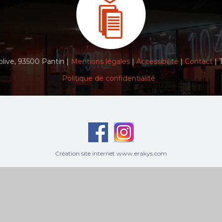
live, 93500 Pantin |
Mentions légales
|
Accessibilité
|
Contact
| 
Politique de confidentialité
Création site internet www.erakys.com