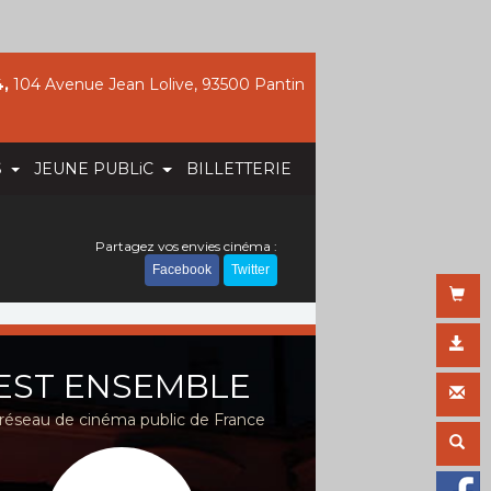
,
104 Avenue Jean Lolive, 93500 Pantin
S
JEUNE PUBLiC
BILLETTERIE
Partagez vos envies cinéma :
Facebook
Twitter
EST ENSEMBLE
réseau de cinéma public de France