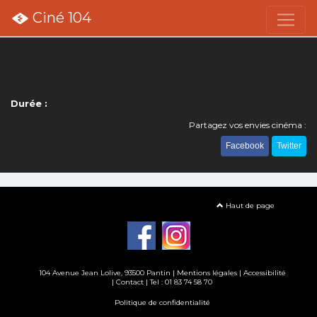
Ciné 104
Durée :
Partagez vos envies cinéma :
Facebook
Twitter
Haut de page
104 Avenue Jean Lolive, 93500 Pantin |
Mentions légales
|
Accessibilité
|
Contact
| Tel : 01 83 74 58 70
Politique de confidentialité