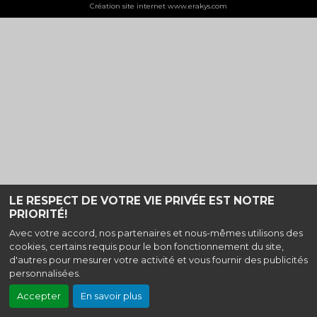
Création site internet www.erakys.com
LE RESPECT DE VOTRE VIE PRIVÉE EST NOTRE
PRIORITÉ!
Avec votre accord, nos partenaires et nous-mêmes utilisons des
cookies, certains requis pour le bon fonctionnement du site,
d'autres pour mesurer votre activité et vous fournir des publicités
personnalisées.
Accepter
En savoir plus