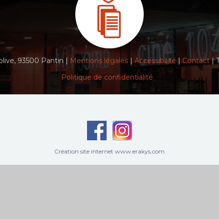
live, 93500 Pantin |
Mentions légales
|
Accessibilité
|
Contact
| 
Politique de confidentialité
Création site internet www.erakys.com