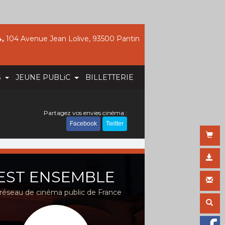
,
104 Avenue Jean Lolive, 93500 Pantin
S
JEUNE PUBLiC
BILLETTERIE
Partagez vos envies cinéma :
Facebook
Twitter
EST ENSEMBLE
réseau de cinéma public de France