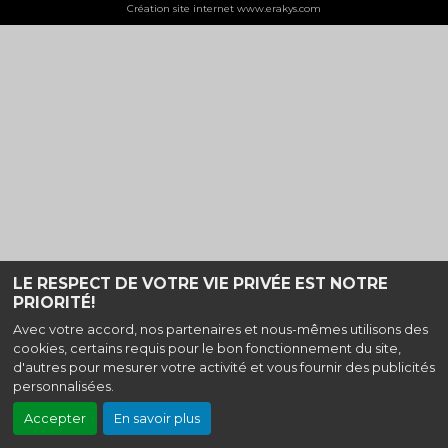
Création site internet www.erakys.com
LE RESPECT DE VOTRE VIE PRIVÉE EST NOTRE
PRIORITÉ!
Avec votre accord, nos partenaires et nous-mêmes utilisons des
cookies, certains requis pour le bon fonctionnement du site,
d'autres pour mesurer votre activité et vous fournir des publicités
personnalisées.
Accepter
En savoir plus