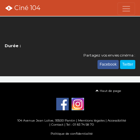
Ciné 104
Durée :
Partagez vos envies cinéma :
Facebook
Twitter
Haut de page
104 Avenue Jean Lolive, 93500 Pantin |
Mentions légales
|
Accessibilité
|
Contact
| Tel : 01 83 74 58 70
Politique de confidentialité