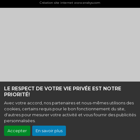
Création site internet www.erakys.com
LE RESPECT DE VOTRE VIE PRIVÉE EST NOTRE
PRIORITÉ!
Avec votre accord, nos partenaires et nous-mêmes utilisons des
cookies, certains requis pour le bon fonctionnement du site,
d'autres pour mesurer votre activité et vous fournir des publicités
personnalisées.
Accepter
En savoir plus