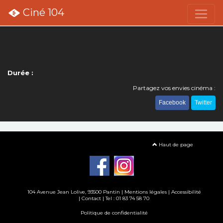
Ciné 104
Durée :
Partagez vos envies cinéma :
Facebook
Twitter
Haut de page
104 Avenue Jean Lolive, 93500 Pantin |
Mentions légales
|
Accessibilité
|
Contact
| Tel : 01 83 74 58 70
Politique de confidentialité