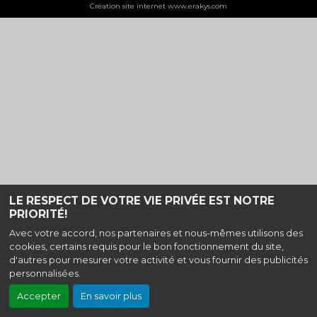
Création site internet www.erakys.com
LE RESPECT DE VOTRE VIE PRIVÉE EST NOTRE
PRIORITÉ!
Avec votre accord, nos partenaires et nous-mêmes utilisons des
cookies, certains requis pour le bon fonctionnement du site,
d'autres pour mesurer votre activité et vous fournir des publicités
personnalisées.
Accepter
En savoir plus