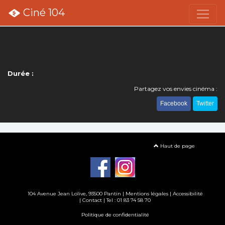
Ciné 104
Durée :
Partagez vos envies cinéma :
Facebook
Twitter
Haut de page
104 Avenue Jean Lolive, 93500 Pantin |
Mentions légales
|
Accessibilité
|
Contact
| Tel : 01 83 74 58 70
Politique de confidentialité