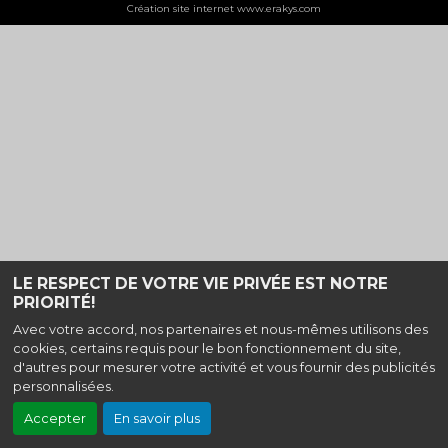
Création site internet www.erakys.com
LE RESPECT DE VOTRE VIE PRIVÉE EST NOTRE
PRIORITÉ!
Avec votre accord, nos partenaires et nous-mêmes utilisons des
cookies, certains requis pour le bon fonctionnement du site,
d'autres pour mesurer votre activité et vous fournir des publicités
personnalisées.
Accepter
En savoir plus