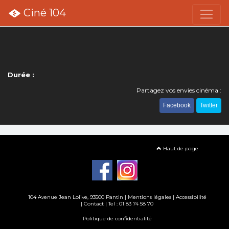
Ciné 104
Durée :
Partagez vos envies cinéma :
Facebook
Twitter
Haut de page
104 Avenue Jean Lolive, 93500 Pantin |
Mentions légales
|
Accessibilité
|
Contact
| Tel : 01 83 74 58 70
Politique de confidentialité