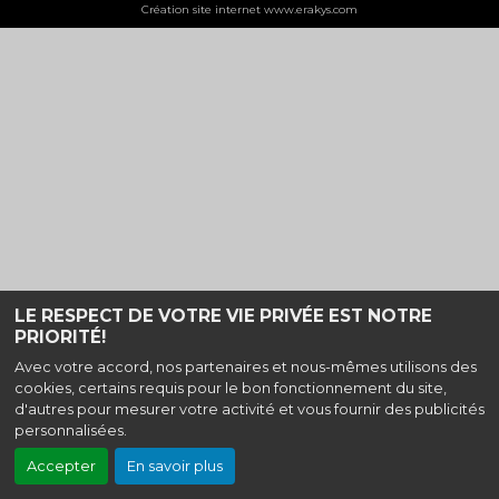
Création site internet www.erakys.com
LE RESPECT DE VOTRE VIE PRIVÉE EST NOTRE
PRIORITÉ!
Avec votre accord, nos partenaires et nous-mêmes utilisons des
cookies, certains requis pour le bon fonctionnement du site,
d'autres pour mesurer votre activité et vous fournir des publicités
personnalisées.
Accepter
En savoir plus