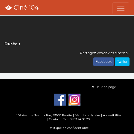
Ciné 104
Durée :
Partagez vos envies cinéma :
Facebook
Twitter
Haut de page
104 Avenue Jean Lolive, 93500 Pantin |
Mentions légales
|
Accessibilité
|
Contact
| Tel : 01 83 74 58 70
Politique de confidentialité