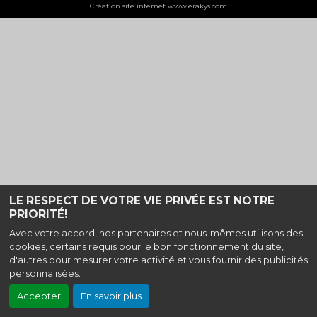
Création site internet www.erakys.com
LE RESPECT DE VOTRE VIE PRIVÉE EST NOTRE
PRIORITÉ!
Avec votre accord, nos partenaires et nous-mêmes utilisons des
cookies, certains requis pour le bon fonctionnement du site,
d'autres pour mesurer votre activité et vous fournir des publicités
personnalisées.
Accepter
En savoir plus