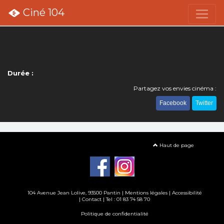
Ciné 104
Durée :
Partagez vos envies cinéma :
Facebook
Twitter
Haut de page
104 Avenue Jean Lolive, 93500 Pantin |
Mentions légales
|
Accessibilité
|
Contact
| Tel : 01 83 74 58 70
Politique de confidentialité