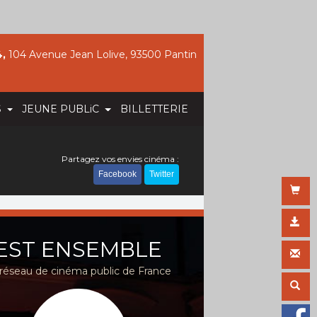
,
104 Avenue Jean Lolive, 93500 Pantin
S
JEUNE PUBLiC
BILLETTERIE
Partagez vos envies cinéma :
Facebook
Twitter
EST ENSEMBLE
réseau de cinéma public de France