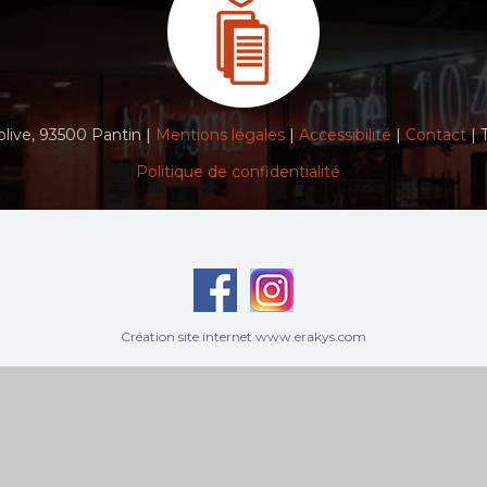
live, 93500 Pantin |
Mentions légales
|
Accessibilité
|
Contact
| 
Politique de confidentialité
Création site internet www.erakys.com