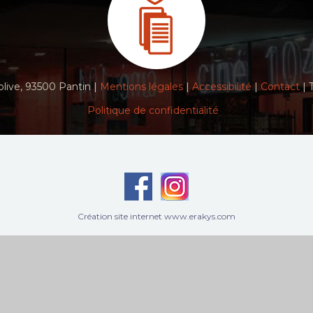
live, 93500 Pantin |
Mentions légales
|
Accessibilité
|
Contact
| 
Politique de confidentialité
Création site internet www.erakys.com