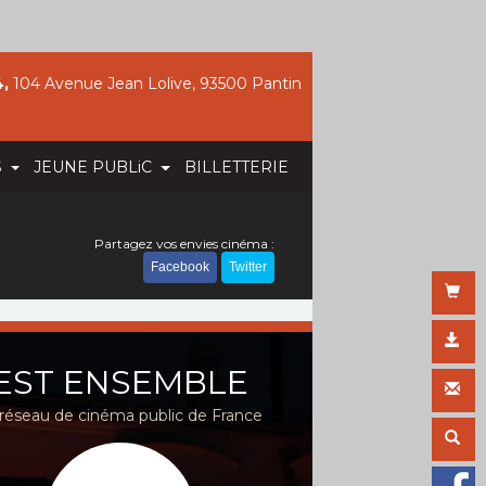
,
104 Avenue Jean Lolive, 93500 Pantin
S
JEUNE PUBLiC
BILLETTERIE
Partagez vos envies cinéma :
Facebook
Twitter
EST ENSEMBLE
réseau de cinéma public de France