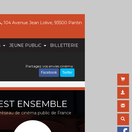
,
104 Avenue Jean Lolive, 93500 Pantin
S
JEUNE PUBLiC
BILLETTERIE
Partagez vos envies cinéma :
Facebook
Twitter
EST ENSEMBLE
réseau de cinéma public de France