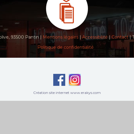
live, 93500 Pantin |
Mentions légales
|
Accessibilité
|
Contact
| 
Politique de confidentialité
Création site internet www.erakys.com