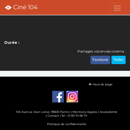
Ciné 104
Durée :
Partagez vos envies cinéma :
Facebook
Twitter
Haut de page
104 Avenue Jean Lolive, 93500 Pantin |
Mentions légales
|
Accessibilité
|
Contact
| Tel : 01 83 74 58 70
Politique de confidentialité