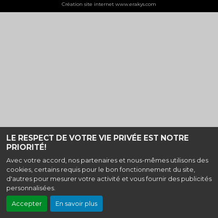
Création site internet www.erakys.com
LE RESPECT DE VOTRE VIE PRIVÉE EST NOTRE
PRIORITÉ!
Avec votre accord, nos partenaires et nous-mêmes utilisons des
cookies, certains requis pour le bon fonctionnement du site,
d'autres pour mesurer votre activité et vous fournir des publicités
personnalisées.
Accepter
En savoir plus