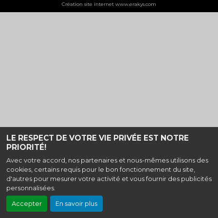
Création site internet www.erakys.com
LE RESPECT DE VOTRE VIE PRIVÉE EST NOTRE
PRIORITÉ!
Avec votre accord, nos partenaires et nous-mêmes utilisons des
cookies, certains requis pour le bon fonctionnement du site,
d'autres pour mesurer votre activité et vous fournir des publicités
personnalisées.
Accepter
En savoir plus