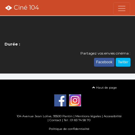
Ciné 104
Durée :
Partagez vos envies cinéma :
Facebook
Twitter
Haut de page
104 Avenue Jean Lolive, 93500 Pantin |
Mentions légales
|
Accessibilité
|
Contact
| Tel : 01 83 74 58 70
Politique de confidentialité