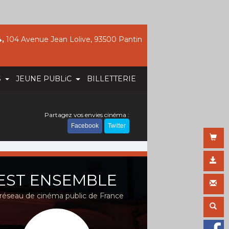
,
104 Avenue Jean Lolive, 93500 Pantin
S
JEUNE PUBLiC
BILLETTERIE
Partagez vos envies cinéma :
Facebook
Twitter
EST ENSEMBLE
réseau de cinéma public de France