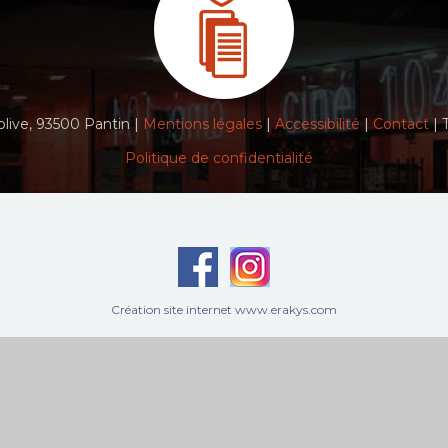
live, 93500 Pantin |
Mentions légales
|
Accessibilité
|
Contact
| 
Politique de confidentialité
Création site internet www.erakys.com