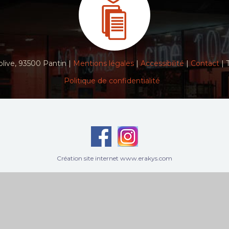
live, 93500 Pantin |
Mentions légales
|
Accessibilité
|
Contact
| 
Politique de confidentialité
Création site internet www.erakys.com