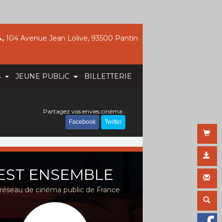
,
104 Avenue Jean Lolive, 93500 Pantin
S
JEUNE PUBLiC
BILLETTERIE
Partagez vos envies cinéma :
Facebook
Twitter
EST ENSEMBLE
réseau de cinéma public de France