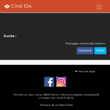
Ciné 104
Durée :
Partagez vos envies cinéma :
Facebook
Twitter
Haut de page
104 Avenue Jean Lolive, 93500 Pantin |
Mentions légales
|
Accessibilité
|
Contact
| Tel : 01 83 74 58 70
Politique de confidentialité