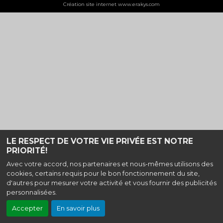
Création site internet www.erakys.com
LE RESPECT DE VOTRE VIE PRIVÉE EST NOTRE
PRIORITÉ!
Avec votre accord, nos partenaires et nous-mêmes utilisons des
cookies, certains requis pour le bon fonctionnement du site,
d'autres pour mesurer votre activité et vous fournir des publicités
personnalisées.
Accepter
En savoir plus