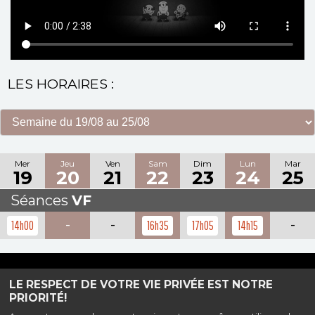
LES HORAIRES :
Mer
Jeu
Ven
Sam
Dim
Lun
Mar
19
20
21
22
23
24
25
Séances
VF
-
-
-
14h00
16h35
17h05
14h15
Haut de page
LE RESPECT DE VOTRE VIE PRIVÉE EST NOTRE
PRIORITÉ!