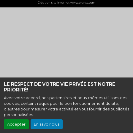
Création site internet www.erakys.com
LE RESPECT DE VOTRE VIE PRIVÉE EST NOTRE
PRIORITÉ!
Avec votre accord, nos partenaires et nous-mêmes utilisons des
cookies, certains requis pour le bon fonctionnement du site,
d'autres pour mesurer votre activité et vous fournir des publicités
personnalisées.
Accepter
En savoir plus