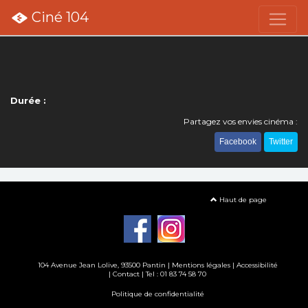
Ciné 104
Durée :
Partagez vos envies cinéma :
Facebook
Twitter
Haut de page
104 Avenue Jean Lolive, 93500 Pantin |
Mentions légales
|
Accessibilité
|
Contact
| Tel : 01 83 74 58 70
Politique de confidentialité