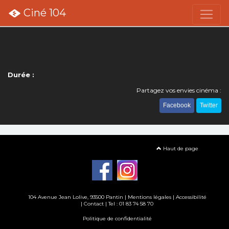
Ciné 104
Durée :
Partagez vos envies cinéma :
Facebook
Twitter
Haut de page
104 Avenue Jean Lolive, 93500 Pantin |
Mentions légales
|
Accessibilité
|
Contact
| Tel : 01 83 74 58 70
Politique de confidentialité