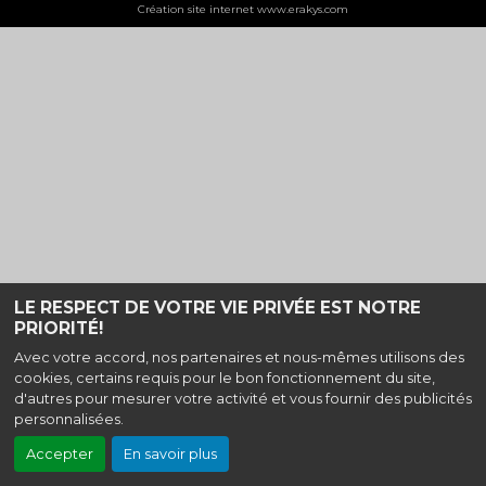
Création site internet www.erakys.com
LE RESPECT DE VOTRE VIE PRIVÉE EST NOTRE
PRIORITÉ!
Avec votre accord, nos partenaires et nous-mêmes utilisons des
cookies, certains requis pour le bon fonctionnement du site,
d'autres pour mesurer votre activité et vous fournir des publicités
personnalisées.
Accepter
En savoir plus