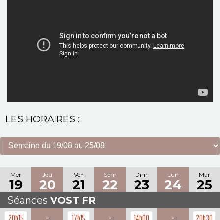
LES HORAIRES :
Mer
Jeu
Ven
Sam
Dim
Lun
Mar
19
20
21
22
23
24
25
Séances
VOST FR
-
-
-
20h15
17h15
14h00
20h30