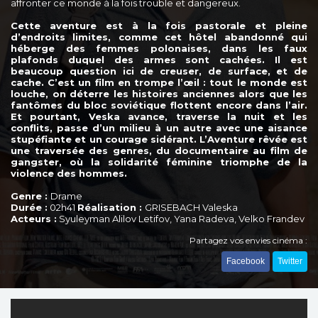
affronter ce monde à la fois trouble et dangereux.
Cette aventure est à la fois pastorale et pleine
d’endroits limites, comme cet hôtel abandonné qui
héberge des femmes polonaises, dans les faux
plafonds duquel des armes sont cachées. Il est
beaucoup question ici de creuser, de surface, et de
cache. C’est un film en trompe l’œil : tout le monde est
louche, on déterre les histoires anciennes alors que les
fantômes du bloc soviétique flottent encore dans l’air.
Et pourtant, Veska avance, traverse la nuit et les
conflits, passe d’un milieu à un autre avec une aisance
stupéfiante et un courage sidérant. L’Aventure rêvée est
une traversée des genres, du documentaire au film de
gangster, où la solidarité féminine triomphe de la
violence des hommes.
Genre :
Drame
Durée :
02h41
Réalisation :
GRISEBACH Valeska
Acteurs :
Syuleyman Alilov Letifov, Yana Radeva, Velko Frandev
Partagez vos envies cinéma :
Facebook
Twitter