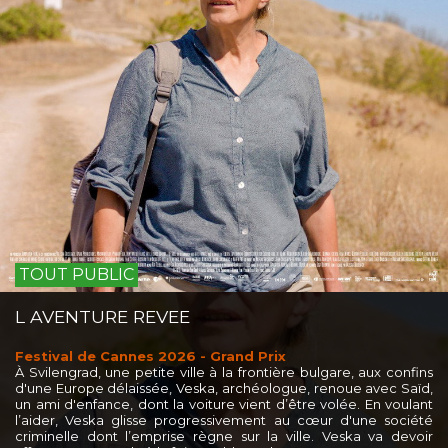
TOUT PUBLIC
L AVENTURE REVEE
Festival de Cannes 2026 - Grand Prix
À Svilengrad, une petite ville à la frontière bulgare, aux confins
d'une Europe délaissée, Veska, archéologue, renoue avec Saïd,
un ami d'enfance, dont la voiture vient d’être volée. En voulant
l’aider, Veska glisse progressivement au cœur d'une société
criminelle dont l’emprise règne sur la ville. Veska va devoir