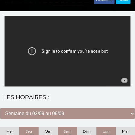
LES HORAIRES :
Mer
Jeu
Ven
Sam
Dim
Lun
Mar