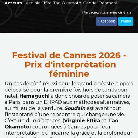
Acteurs :
Virginie Effira, Tao Okamoto, Gabriel Dahmani…
Partagez vos envies cinéma :
Facebook
Twitter
Festival de Cannes 2026 -
Prix d'interprétation
féminine
Un pas de côté réussi pour le grand cinéaste nippon
délocalisé pour la première fois hors de son Japon
natal.
Hamaguchi
a donc choisi de poser sa caméra
à Paris, dans un EHPAD aux méthodes alternatives,
au milieu de la verdure.
Soudain
est avant tout
l’instantané d’une rencontre qui change une vie.
C’est un duo d’actrices, (
Virginie Effira
et
Tao
Okamoto
) couronnées à Cannes pour leur
interprétation, qui incarne la grâce et la profondeur