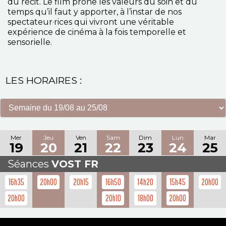
du récit. Le film prône les valeurs du soin et du
temps qu’il faut y apporter, à l’instar de nos
spectateur·rices qui vivront une véritable
expérience de cinéma à la fois temporelle et
sensorielle.
LES HORAIRES :
Mer
Jeu
Ven
Sam
Dim
Lun
Mar
19
20
21
22
23
24
25
Séances
VOST FR
16h35
20h00
20h15
16h50
14h20
15h45
20h00
20h00
20h10
18h00
20h00