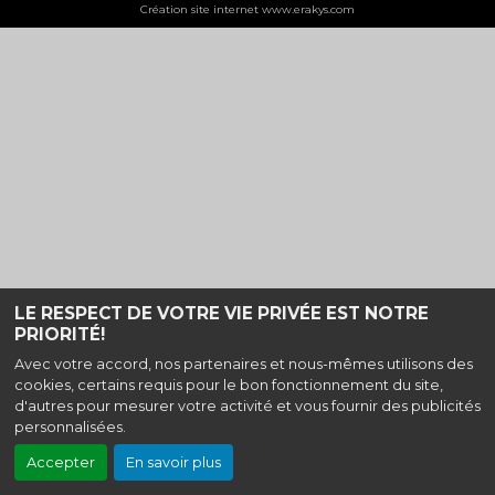
Création site internet www.erakys.com
LE RESPECT DE VOTRE VIE PRIVÉE EST NOTRE
PRIORITÉ!
Avec votre accord, nos partenaires et nous-mêmes utilisons des
cookies, certains requis pour le bon fonctionnement du site,
d'autres pour mesurer votre activité et vous fournir des publicités
personnalisées.
Accepter
En savoir plus