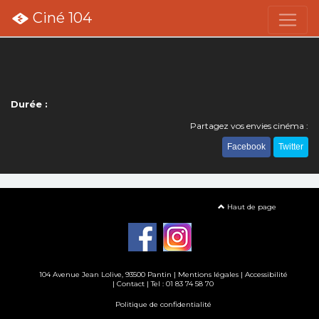
Ciné 104
Durée :
Partagez vos envies cinéma :
Facebook
Twitter
Haut de page
104 Avenue Jean Lolive, 93500 Pantin |
Mentions légales
|
Accessibilité
|
Contact
| Tel : 01 83 74 58 70
Politique de confidentialité