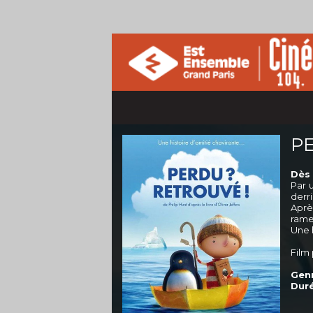
P
Dès 
Par 
derri
Aprè
rame
Une h
Film
Genr
Duré