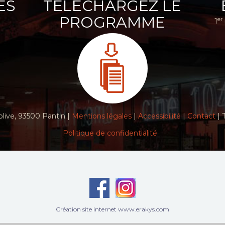
ES
TÉLÉCHARGEZ LE
PROGRAMME
er
1
live, 93500 Pantin |
Mentions légales
|
Accessibilité
|
Contact
| 
Politique de confidentialité
Création site internet www.erakys.com