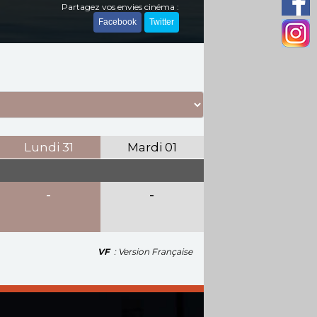
Partagez vos envies cinéma :
Facebook
Twitter
Lundi
31
Mardi
01
-
-
VF
: Version Française