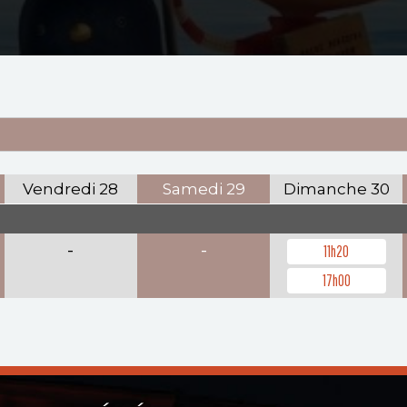
Vendredi
28
Samedi
29
Dimanche
30
-
-
11h20
17h00