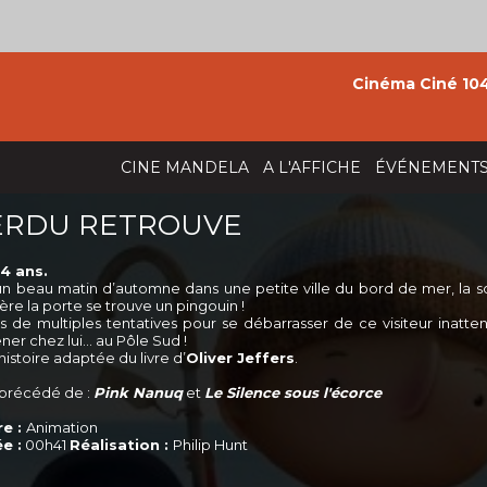
Cinéma Ciné 104
CINE MANDELA
A L'AFFICHE
ÉVÉNEMENT
ERDU RETROUVE
4 ans.
un beau matin d’automne dans une petite ville du bord de mer, la s
ère la porte se trouve un pingouin !
s de multiples tentatives pour se débarrasser de ce visiteur inatt
ner chez lui… au Pôle Sud !
istoire adaptée du livre d’
Oliver Jeffers
.
 précédé de :
Pink Nanuq
et
Le Silence sous l'écorce
e :
Animation
e :
00h41
Réalisation :
Philip Hunt