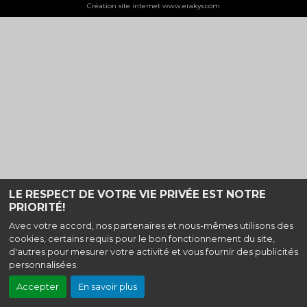
Création site internet www.erakys.com
LE RESPECT DE VOTRE VIE PRIVÉE EST NOTRE
PRIORITÉ!
Avec votre accord, nos partenaires et nous-mêmes utilisons des
cookies, certains requis pour le bon fonctionnement du site,
d'autres pour mesurer votre activité et vous fournir des publicités
personnalisées.
Accepter
En savoir plus