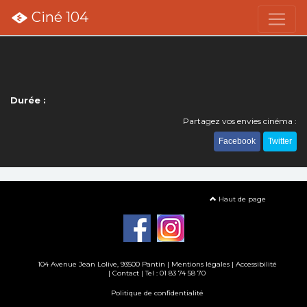
Ciné 104
Durée :
Partagez vos envies cinéma :
Facebook
Twitter
Haut de page
104 Avenue Jean Lolive, 93500 Pantin |
Mentions légales
|
Accessibilité
|
Contact
| Tel : 01 83 74 58 70
Politique de confidentialité