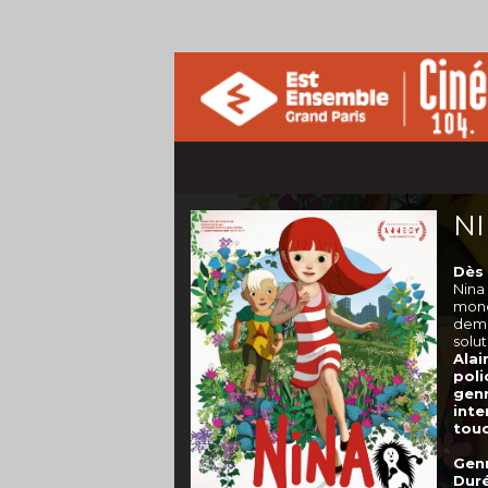
NI
Dès 
Nina
mond
dema
solut
Alai
poli
genr
int
touc
Genr
Duré