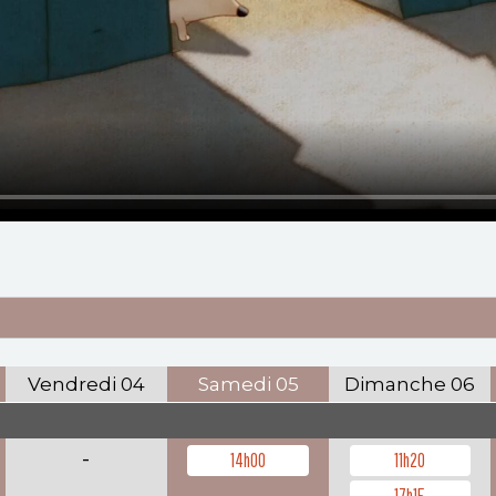
Vendredi
04
Samedi
05
Dimanche
06
-
14h00
11h20
17h15