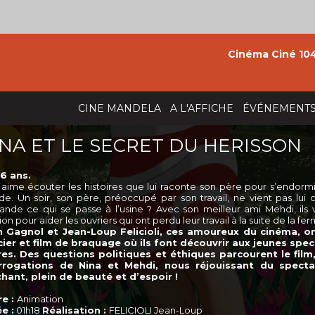
Cinéma Ciné 104
CINE MANDELA
A L'AFFICHE
ÉVÉNEMENT
NA ET LE SECRET DU HERISSON
6 ans.
 aime écouter les histoires que lui raconte son père pour s’endormir
e. Un soir, son père, préoccupé par son travail, ne vient pas lui 
nde ce qui se passe à l’usine ? Avec son meilleur ami Mehdi, ils
ion pour aider les ouvriers qui ont perdu leur travail à la suite de la fe
n Gagnol et Jean-Loup Felicioli, ces amoureux du cinéma, on
cier et film de braquage où ils font découvrir aux jeunes spe
es. Des questions politiques et éthiques parcourent le film
errogations de Nina et Mehdi, nous réjouissant du specta
hant, plein de beauté et d’espoir !
e :
Animation
e :
01h18
Réalisation :
FELICIOLI Jean-Loup