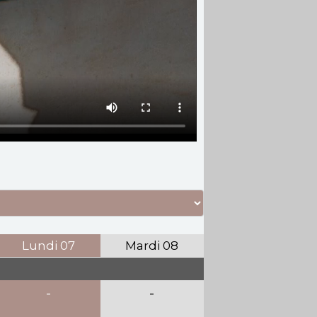
Lundi
07
Mardi
08
-
-