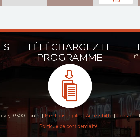
ES
TÉLÉCHARGEZ LE
PROGRAMME
er
1
live, 93500 Pantin |
Mentions légales
|
Accessibilité
|
Contact
| 
Politique de confidentialité