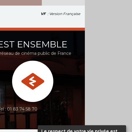
VF
: Version Française
EST ENSEMBLE
réseau de cinéma public de France
Tel : 01 83 74 58 70
Le respect de votre vie privée est