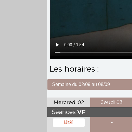
Les horaires :
Mercredi
02
Jeudi
03
Séances
VF
-
14h30