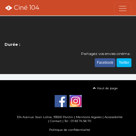
Ciné 104
Durée :
Partagez vos envies cinéma :
Facebook
Twitter
Haut de page
104 Avenue Jean Lolive, 93500 Pantin |
Mentions légales
|
Accessibilité
|
Contact
| Tel : 01 83 74 58 70
Politique de confidentialité