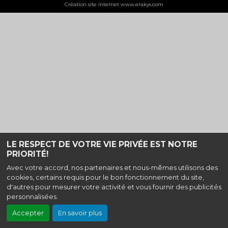
Création site internet www.erakys.com
LE RESPECT DE VOTRE VIE PRIVÉE EST NOTRE
PRIORITÉ!
Avec votre accord, nos partenaires et nous-mêmes utilisons des
cookies, certains requis pour le bon fonctionnement du site,
d'autres pour mesurer votre activité et vous fournir des publicités
personnalisées.
Accepter
En savoir plus