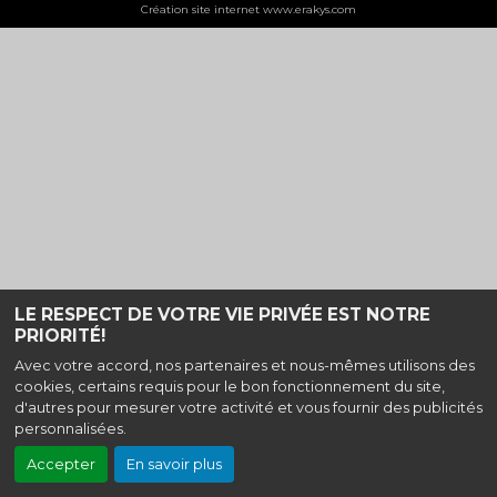
Création site internet www.erakys.com
LE RESPECT DE VOTRE VIE PRIVÉE EST NOTRE
PRIORITÉ!
Avec votre accord, nos partenaires et nous-mêmes utilisons des
cookies, certains requis pour le bon fonctionnement du site,
d'autres pour mesurer votre activité et vous fournir des publicités
personnalisées.
Accepter
En savoir plus