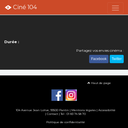
Ciné 104
Durée :
Partagez vos envies cinéma :
Facebook
Twitter
Haut de page
104 Avenue Jean Lolive, 93500 Pantin |
Mentions légales
|
Accessibilité
|
Contact
| Tel : 01 83 74 58 70
Politique de confidentialité