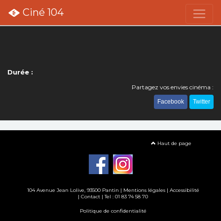
Ciné 104
Durée :
Partagez vos envies cinéma :
Facebook
Twitter
Haut de page
104 Avenue Jean Lolive, 93500 Pantin |
Mentions légales
|
Accessibilité
|
Contact
| Tel : 01 83 74 58 70
Politique de confidentialité