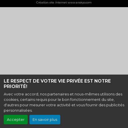
Création site internet www.erakys.com
LE RESPECT DE VOTRE VIE PRIVÉE EST NOTRE
PRIORITÉ!
Avec votre accord, nos partenaires et nous-mêmes utilisons des
cookies, certains requis pour le bon fonctionnement du site,
d'autres pour mesurer votre activité et vous fournir des publicités
personnalisées.
Accepter
En savoir plus