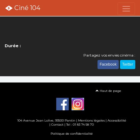
Ciné 104
Durée :
Partagez vos envies cinéma :
Facebook
Twitter
Haut de page
104 Avenue Jean Lolive, 93500 Pantin |
Mentions légales
|
Accessibilité
|
Contact
| Tel : 01 83 74 58 70
Politique de confidentialité