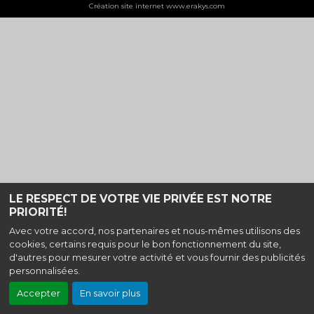
Création site internet www.erakys.com
LE RESPECT DE VOTRE VIE PRIVÉE EST NOTRE
PRIORITÉ!
Avec votre accord, nos partenaires et nous-mêmes utilisons des
cookies, certains requis pour le bon fonctionnement du site,
d'autres pour mesurer votre activité et vous fournir des publicités
personnalisées.
Accepter
En savoir plus