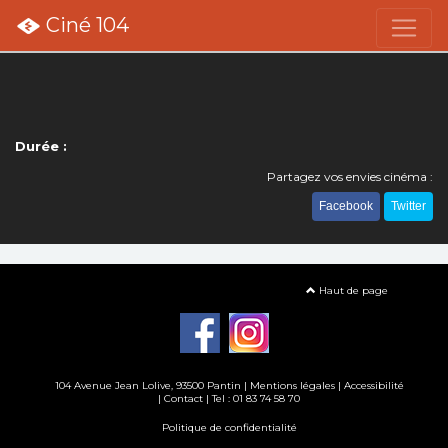
Ciné 104
Durée :
Partagez vos envies cinéma :
Facebook
Twitter
Haut de page
104 Avenue Jean Lolive, 93500 Pantin |
Mentions légales
|
Accessibilité
|
Contact
| Tel : 01 83 74 58 70
Politique de confidentialité