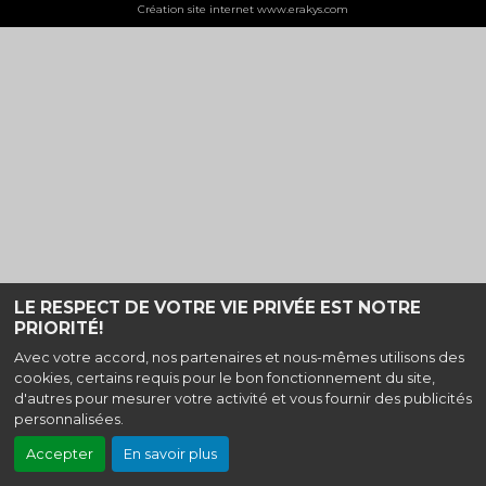
Création site internet www.erakys.com
LE RESPECT DE VOTRE VIE PRIVÉE EST NOTRE
PRIORITÉ!
Avec votre accord, nos partenaires et nous-mêmes utilisons des
cookies, certains requis pour le bon fonctionnement du site,
d'autres pour mesurer votre activité et vous fournir des publicités
personnalisées.
Accepter
En savoir plus