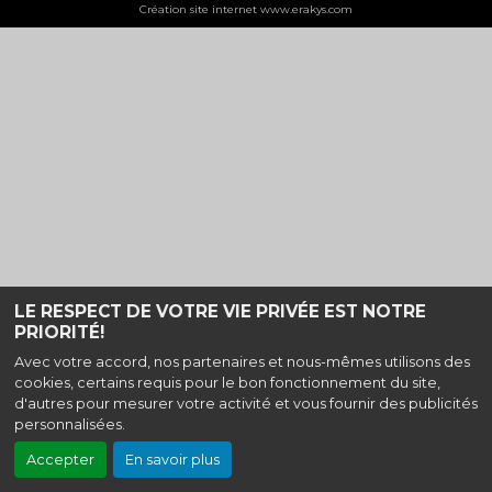
Création site internet www.erakys.com
LE RESPECT DE VOTRE VIE PRIVÉE EST NOTRE
PRIORITÉ!
Avec votre accord, nos partenaires et nous-mêmes utilisons des
cookies, certains requis pour le bon fonctionnement du site,
d'autres pour mesurer votre activité et vous fournir des publicités
personnalisées.
Accepter
En savoir plus