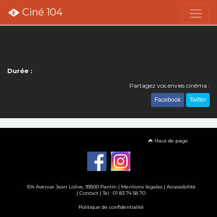
Ciné 104
Durée :
Partagez vos envies cinéma :
Facebook
Twitter
Haut de page
104 Avenue Jean Lolive, 93500 Pantin |
Mentions légales
|
Accessibilité
|
Contact
| Tel : 01 83 74 58 70
Politique de confidentialité