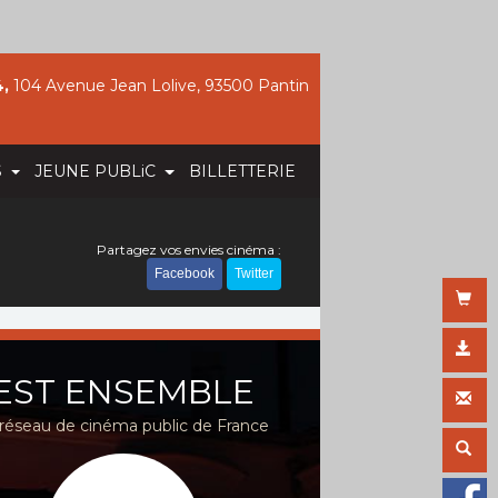
,
104 Avenue Jean Lolive, 93500 Pantin
S
JEUNE PUBLiC
BILLETTERIE
Partagez vos envies cinéma :
Facebook
Twitter
EST ENSEMBLE
réseau de cinéma public de France