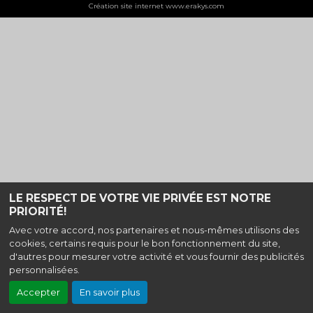
Création site internet www.erakys.com
LE RESPECT DE VOTRE VIE PRIVÉE EST NOTRE
PRIORITÉ!
Avec votre accord, nos partenaires et nous-mêmes utilisons des
cookies, certains requis pour le bon fonctionnement du site,
d'autres pour mesurer votre activité et vous fournir des publicités
personnalisées.
Accepter
En savoir plus