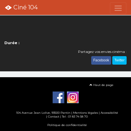
Ciné 104
Durée :
Partagez vos envies cinéma :
Facebook
Twitter
Haut de page
104 Avenue Jean Lolive, 93500 Pantin |
Mentions légales
|
Accessibilité
|
Contact
| Tel : 01 83 74 58 70
Politique de confidentialité