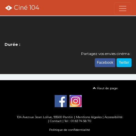
Ciné 104
Durée :
Partagez vos envies cinéma :
Facebook
Twitter
Haut de page
104 Avenue Jean Lolive, 93500 Pantin |
Mentions légales
|
Accessibilité
|
Contact
| Tel : 01 83 74 58 70
Politique de confidentialité