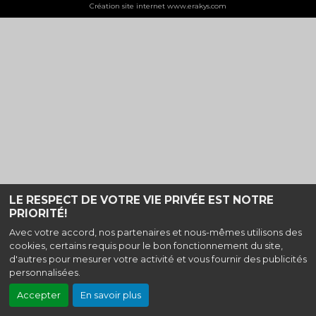
Création site internet www.erakys.com
LE RESPECT DE VOTRE VIE PRIVÉE EST NOTRE
PRIORITÉ!
Avec votre accord, nos partenaires et nous-mêmes utilisons des
cookies, certains requis pour le bon fonctionnement du site,
d'autres pour mesurer votre activité et vous fournir des publicités
personnalisées.
Accepter
En savoir plus