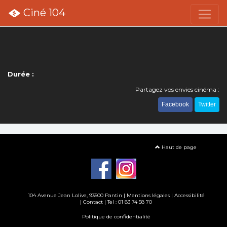
Ciné 104
Durée :
Partagez vos envies cinéma :
Facebook
Twitter
Haut de page
104 Avenue Jean Lolive, 93500 Pantin |
Mentions légales
|
Accessibilité
|
Contact
| Tel : 01 83 74 58 70
Politique de confidentialité