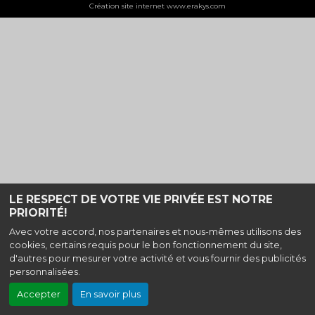
Création site internet www.erakys.com
LE RESPECT DE VOTRE VIE PRIVÉE EST NOTRE
PRIORITÉ!
Avec votre accord, nos partenaires et nous-mêmes utilisons des
cookies, certains requis pour le bon fonctionnement du site,
d'autres pour mesurer votre activité et vous fournir des publicités
personnalisées.
Accepter
En savoir plus