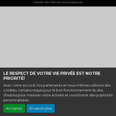
Création site internet www.erakys.com
LE RESPECT DE VOTRE VIE PRIVÉE EST NOTRE
PRIORITÉ!
Avec votre accord, nos partenaires et nous-mêmes utilisons des
cookies, certains requis pour le bon fonctionnement du site,
d'autres pour mesurer votre activité et vous fournir des publicités
personnalisées.
Accepter
En savoir plus