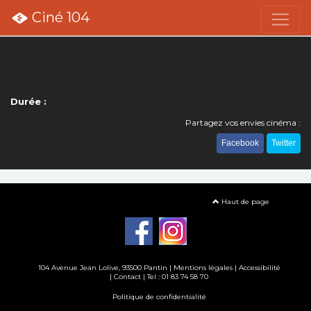
Ciné 104
Durée :
Partagez vos envies cinéma :
Facebook
Twitter
Haut de page
104 Avenue Jean Lolive, 93500 Pantin |
Mentions légales
|
Accessibilité
|
Contact
| Tel : 01 83 74 58 70
Politique de confidentialité